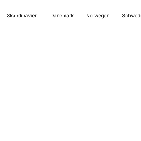
Skandinavien
Dänemark
Norwegen
Schwed
 Haus deiner Tr
in Skandinavien