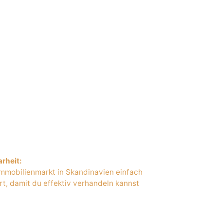
unsere Tipps ein Kinderspiel.
arheit:
Immobilienmarkt in Skandinavien einfach
rt, damit du effektiv verhandeln kannst