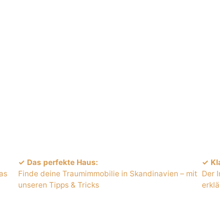
erden. Mit einer Immobilie in Skandinavien. Durch 
✓
Das perfekte Haus:
✓
Kl
das
Finde deine Traumimmobilie in Skandinavien – mit
Der 
unseren Tipps & Tricks
erklä