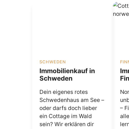
SCHWEDEN
FIN
Immobilienkauf in
Im
Schweden
Fi
Dein eigenes rotes
Nor
Schwedenhaus am See –
unb
oder darfs doch lieber
– F
ein Cottage im Wald
all
sein? Wir erklären dir
ler