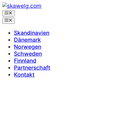
Zum
Inhalt
Menü
springen
Menü
Skandinavien
Dänemark
Norwegen
Schweden
Finnland
Partnerschaft
Kontakt