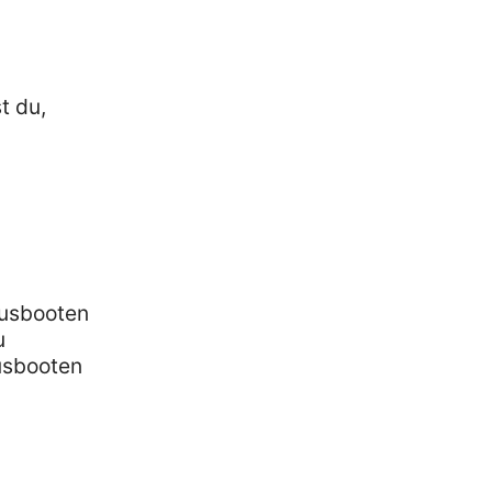
t du,
ausbooten
u
usbooten