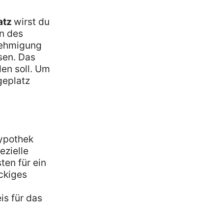
atz
wirst du
n des
enehmigung
sen. Das
den soll. Um
geplatz
Hypothek
ezielle
ten für ein
ckiges
is für das