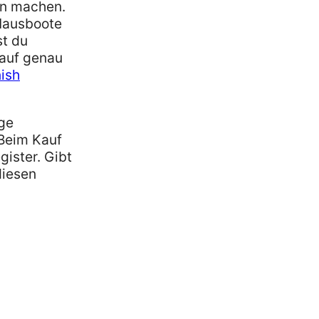
en machen.
 Hausboote
st du
Kauf genau
ish
ige
 Beim Kauf
gister. Gibt
diesen