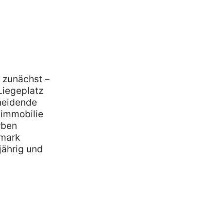
 zunächst –
Liegeplatz
heidende
nimmobilie
rben
emark
jährig und