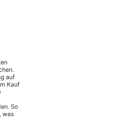
ken
chen.
ng auf
im Kauf
e
len. So
, was