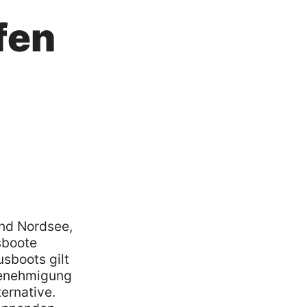
fen
und Nordsee,
sboote
sboots gilt
Genehmigung
ernative.