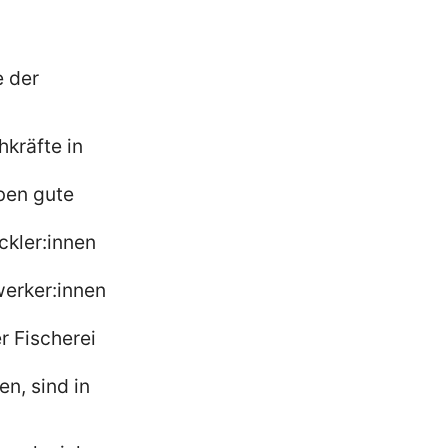
e der
hkräfte in
ben gute
ckler:innen
werker:innen
r Fischerei
n, sind in