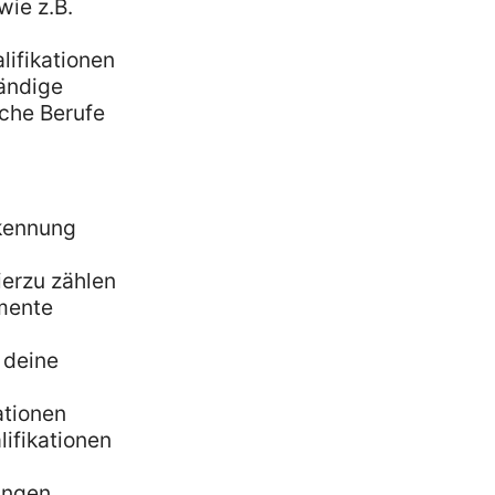
wie z.B.
lifikationen
tändige
sche Berufe
rkennung
ierzu zählen
mente
 deine
ationen
lifikationen
ungen