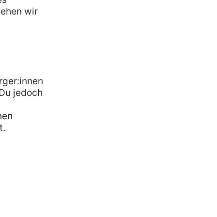
gehen wir
rger:innen
 Du jedoch
nen
t.