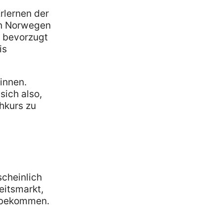
rlernen der
 in Norwegen
t bevorzugt
is
innen.
sich also,
hkurs zu
cheinlich
eitsmarkt,
u bekommen.