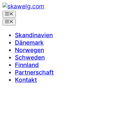
Zum
Inhalt
Menü
springen
Menü
Skandinavien
Dänemark
Norwegen
Schweden
Finnland
Partnerschaft
Kontakt